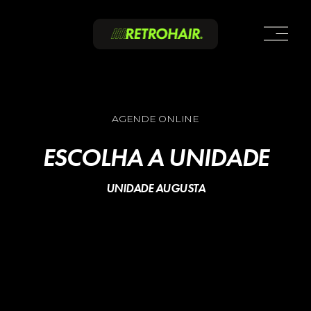
A
b
r
i
r
m
e
n
u
AGENDE ONLINE
ESCOLHA A UNIDADE
UNIDADE AUGUSTA